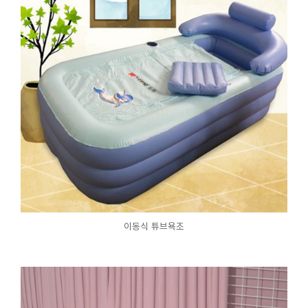
이동식 튜브욕조