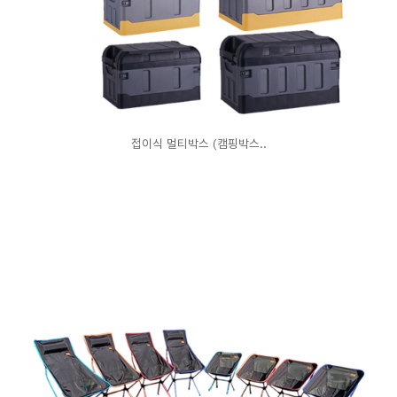
접이식 멀티박스 (캠핑박스..