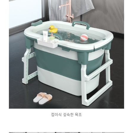
접이식 깊숙한 욕조