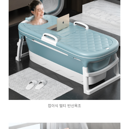
접이식 멀티 반신욕조